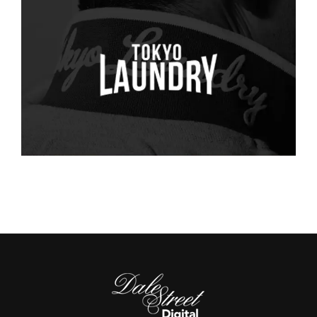
Tokyo Laundry
PPC
·
SEO