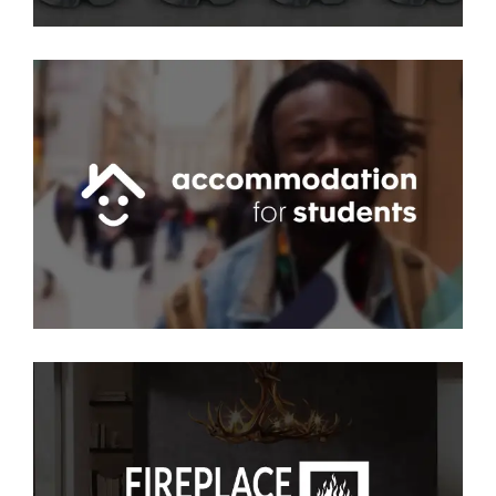
AFS
PPC
·
SEO
·
SMM
·
SOCIAL
·
WEB
Fireplace Superstore