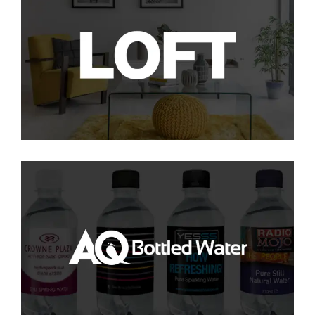
loft
PPC
·
SEO
AQ Bottled Water
PPC
·
SEO
·
SMM
·
SOCIAL
·
WEB