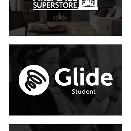
PPC
·
SOCIAL
Glide
PPC
·
SEO