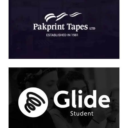
Pak Print
SEO
·
WEB
Glide
PPC
·
SEO