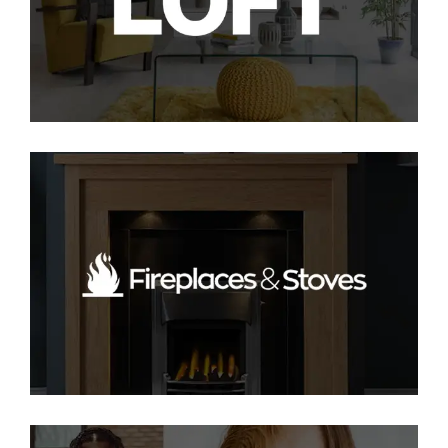
PPC
·
SEO
Fireplaces and Stoves
SEO
·
SOCIAL
·
WEB