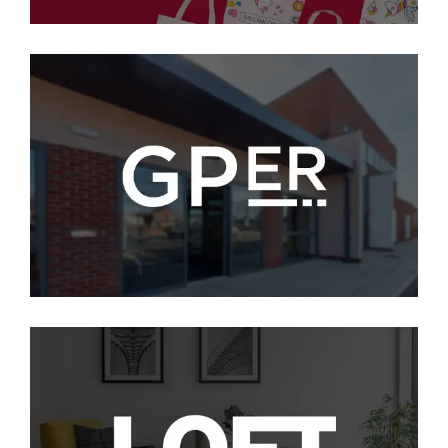
gper
SEO
loft