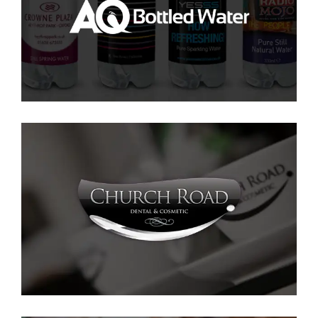
AQ Bottled Water
PPC
·
SEO
·
SMM
·
SOCIAL
·
WEB
Church Road Dental
SEO