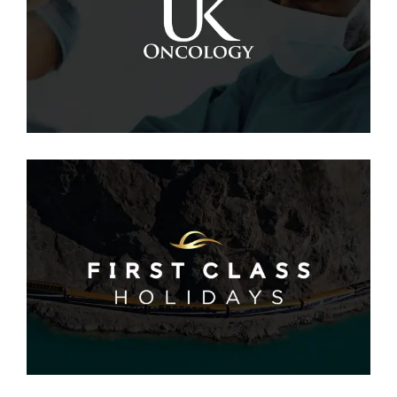
uk-oncology.com
SEO
·
WEB
First Class Holidays
SEO