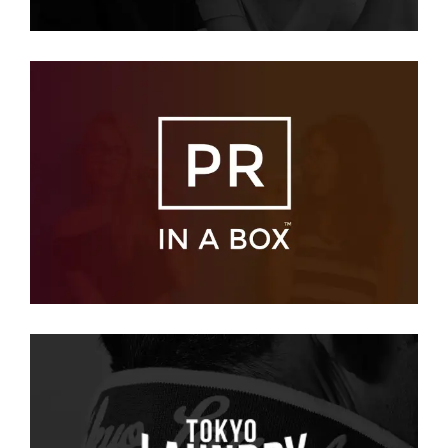
PR in a Box
SEO
·
SOCIAL
Tokyo Laundry