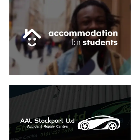
AFS
PPC
·
SEO
·
SMM
·
SOCIAL
·
WEB
AAL Stockport Ltd
SEO
·
SMM
·
WEB