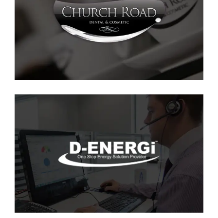
Cheadle Facial Aesthetics
SEO
·
SMM
·
WEB
D-Energi
SEO
·
SMM
·
SOCIAL
·
WEB