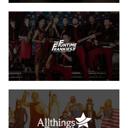
The Funtime Frankies
SEO
·
WEB
All Things Fancy Dress