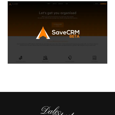
Save CRM
SEO
·
WEB