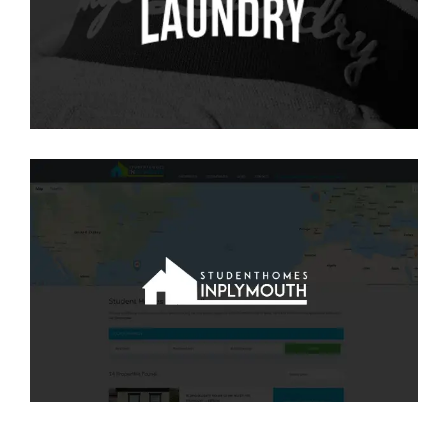
PPC
·
SEO
Student Homes in Plymouth
SEO
·
WEB