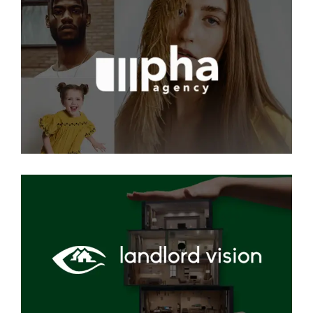
pha Agency
SEO
·
WEB
landlord vision
SEO