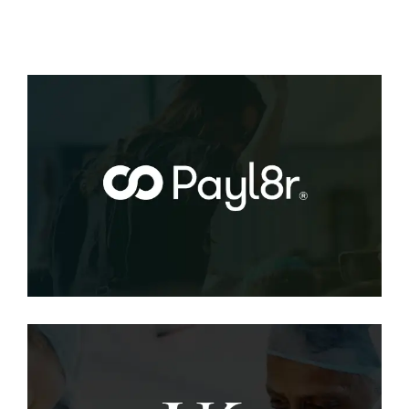
Payl8r.com
SEO